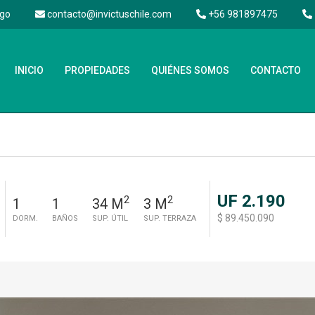
ago
contacto@invictuschile.com
+56 981897475
INICIO
PROPIEDADES
QUIÉNES SOMOS
CONTACTO
UF 2.190
2
2
1
1
34 M
3 M
$ 89.450.090
DORM.
BAÑOS
SUP. ÚTIL
SUP. TERRAZA