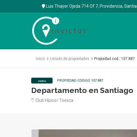
Luis Thayer Ojeda 714 Of 7, Providencia, Santi
Inmobiliaria
Invictus
SPA
Inicio
Listado de propiedades
Propiedad cod.: 107.887
PROPIEDAD CÓDIGO 107.887
VENTA
Departamento en Santiago
Club Hípico/ Toesca