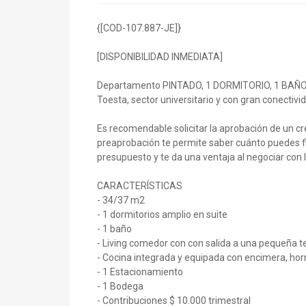
{[COD-107.887-JE]}
[DISPONIBILIDAD INMEDIATA]
Departamento PINTADO, 1 DORMITORIO, 1 BAÑO,
Toesta, sector universitario y con gran conectivi
Es recomendable solicitar la aprobación de un c
preaprobación te permite saber cuánto puedes fin
presupuesto y te da una ventaja al negociar con
CARACTERÍSTICAS
- 34/37 m2
- 1 dormitorios amplio en suite
- 1 baño
- Living comedor con con salida a una pequeña t
- Cocina integrada y equipada con encimera, hor
- 1 Estacionamiento
- 1 Bodega
- Contribuciones $ 10.000 trimestral