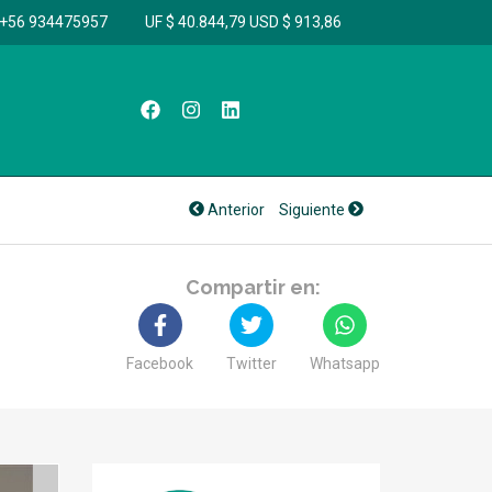
+56 934475957
UF $ 40.844,79
USD $ 913,86
Anterior
Siguiente
Compartir en:
Facebook
Twitter
Whatsapp